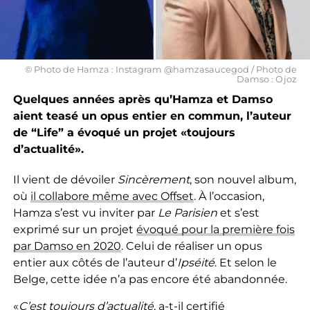
© Photo de Hamza : Instagram @hamzasaucegod / Photo de
Damso : Ojoz
Quelques années après qu’Hamza et Damso
aient teasé un opus entier en commun, l’auteur
de “Life” a évoqué un projet «toujours
d’actualité».
Il vient de dévoiler
Sincèrement
, son nouvel album,
où
il collabore même avec Offset
. À l’occasion,
Hamza s’est vu inviter par
Le Parisien
et s’est
exprimé sur un projet
évoqué pour la première fois
par Damso en 2020
. Celui de réaliser un opus
entier aux côtés de l’auteur d’
Ipséité
. Et selon le
Belge, cette idée n’a pas encore été abandonnée.
«
C’est toujours d’actualité
, a-t-il certifié