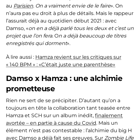
au
Parisien
.
On a vraiment envie de le faire
». On
n’aura pas eu droit à plus de détails. Mais le rappeur
l’assurait déjà au quotidien début 2021 : avec
Damso, «
o
n en a déjà parlé tous les deux et c’est un
projet que l’on fera.
O
n a déjà beaucoup de titres
enregistrés qui dorment
».
À lire aussi :
Hamza revient sur les critiques sur
« 140 BPM » : «C’était juste une parenthèse»
Damso x Hamza : une alchimie
prometteuse
Rien ne sert de se précipiter. D’autant qu’on a
toujours en tête la collaboration tant teasée entre
Hamza et SCH sur un album inédit,
finalement
avortée – en partie à cause du Covid
. Mais un
élément n’est pas contestable : l’alchimie du big H
avec Damso a déjà fait ses preuves. Sur
Zombie Life