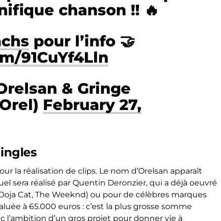
ifique chanson !! 🔥
chs
pour l’info 🤝
om/91CuYf4Lln
Orelsan & Gringe
Orel)
February 27,
singles
ur la réalisation de clips. Le nom d’Orelsan apparaît
isuel sera réalisé par Quentin Deronzier, qui a déjà oeuvré
, Doja Cat, The Weeknd) ou pour de célèbres marques
valuée à 65.000 euros : c’est la plus grosse somme
c l’ambition d’un gros projet pour donner vie à