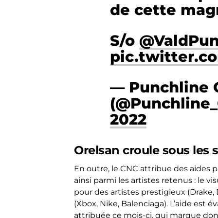
de cette magn
S/o
@ValdPun
pic.twitter.c
— Punchline 
(@Punchline_
2022
Orelsan croule sous les 
En outre, le CNC attribue des aides po
ainsi parmi les artistes retenus : le v
pour des artistes prestigieux (Drake
(Xbox, Nike, Balenciaga). L’aide est é
attribuée ce mois-ci, qui marque don