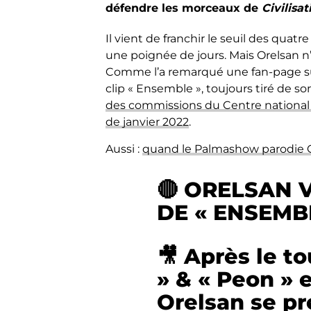
défendre les morceaux de
Civilisat
Il vient de franchir le seuil des quat
une poignée de jours. Mais Orelsan n
Comme l’a remarqué une fan-page sur T
clip « Ensemble », toujours tiré de s
des commissions du Centre national
de janvier 2022
.
Aussi :
quand le Palmashow parodie O
🔴 ORELSAN 
DE « ENSEMB
🎥 Après le t
» & « Peon » 
Orelsan se pr