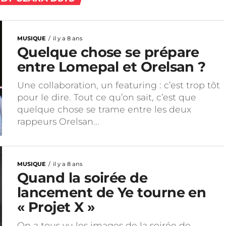
MUSIQUE
il y a 8 ans
Quelque chose se prépare
entre Lomepal et Orelsan ?
Une collaboration, un featuring : c’est trop tôt
pour le dire. Tout ce qu’on sait, c’est que
quelque chose se trame entre les deux
rappeurs Orelsan...
MUSIQUE
il y a 8 ans
Quand la soirée de
lancement de Ye tourne en
« Projet X »
On a tous vu les images de la soirée de