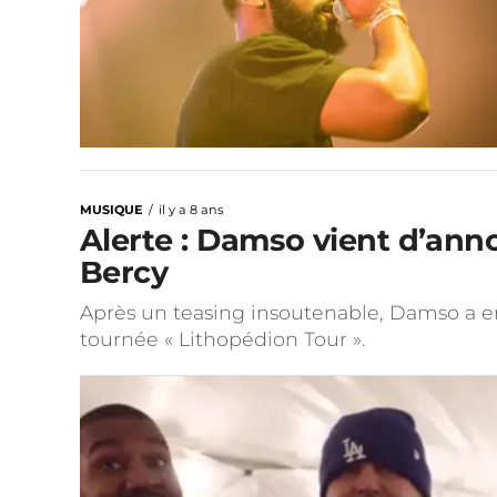
MUSIQUE
il y a 8 ans
Alerte : Damso vient d’ann
Bercy
Après un teasing insoutenable, Damso a enfi
tournée « Lithopédion Tour ».