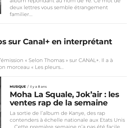
album répondant au nom de Ye. Ce mot de
deux lettres vous semble étrangement
familier...
ps sur Canal+ en interprétant
l’émission « Selon Thomas » sur CANAL+. Il a à
son morceau « Les pleurs...
MUSIQUE
il y a 8 ans
Moha La Squale, Jok’air : les
ventes rap de la semaine
La sortie de l’album de Kanye, des rap
contenders à échelle nationale aux Etats Unis
… Cette première semaine n’a pas été facile