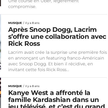
Une course en Uber, légèrement
compromise.
MUSIQUE
il y a 8 ans
Après Snoop Dogg, Lacrim
s’offre une collaboration avec
Rick Ross
Lacrim avait crée la surprise une première fois
en annonçant un featuring franco-Américain
avec Snoop Dogg. Et bien il récidive, en
invitant cette fois Rick Ross...
MUSIQUE
il y a 8 ans
Kanye West a affronté la
famille Kardashian dans un
jeu télévisé, et c’est du grand