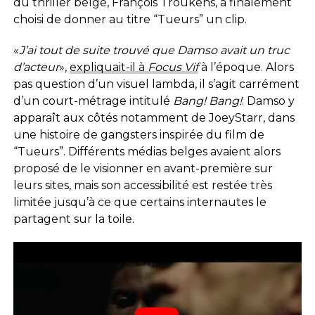
du thriller belge, François Troukens, a finalement
choisi de donner au titre “Tueurs” un clip.
«
J’ai tout de suite trouvé que Damso avait un truc
d’acteur
»,
expliquait-il à
Focus Vif
à l’époque. Alors
pas question d’un visuel lambda, il s’agit carrément
d’un court-métrage intitulé
Bang! Bang!
. Damso y
apparaît aux côtés notamment de JoeyStarr, dans
une histoire de gangsters inspirée du film de
“Tueurs”. Différents médias belges avaient alors
proposé de le visionner en avant-première sur
leurs sites, mais son accessibilité est restée très
limitée jusqu’à ce que certains internautes le
partagent sur la toile.