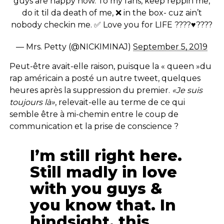
guys are happy now. To my fans, keep reppin me,
do it til da death of me, ❌ in the box- cuz ain’t
nobody checkin me. ✅ Love you for LIFE ????♥️????
— Mrs. Petty (@NICKIMINAJ)
September 5, 2019
Peut-être avait-elle raison, puisque la « queen »du
rap américain a posté un autre tweet, quelques
heures après la suppression du premier.
«Je suis
toujours là»
, relevait-elle au terme de ce qui
semble être à mi-chemin entre le coup de
communication et la prise de conscience ?
I’m still right here.
Still madly in love
with you guys &
you know that. In
hindsight, this