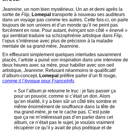
Jeannine
, un nom bien mystérieux. Un an et demi après la
sortie de
Flip
,
Lomepal
transporte à nouveau ses auditeurs
dans un voyage pas comme les autres. Cette fois-ci, on parle
toujours de son univers et d’un monde qu’il ne peint pas
forcément en rose. Pour autant, évinçant son côté « énervé »
qui semblait traduire sa schizophrénie artistique dans
Flip
,
l’opus s’intéresse avec plus de précision à la maladie
mentale de sa grand-mère, Jeannine.
En effleurant simplement quelques interludes savamment
placés, l’artiste a puisé son inspiration dans une interview de
deux heures avec sa mère, pour habiller avec son oeil
artistique,
Jeannine
. Refusant néanmoins le qualificatif
d’album-concept,
Lomepal
préfère parler d’un fil rouge,
comme il l’évoque pour
FranceInfo
.
« Sur l’album je retourne le truc : je fais passer ça
pour un pouvoir, comme si c’était un don. Alors
qu’en réalité, il y a bien sûr un côté très sombre et
même énormément de souffrance dans la tête de
ma grand-mère, je ne le cache pas. C’est juste
que ça ne m’intéressait pas d’en parler dans cet
album, ce n’était pas le sujet, je voulais vraiment
récupérer ce qu’il y avait de plus poétique et de