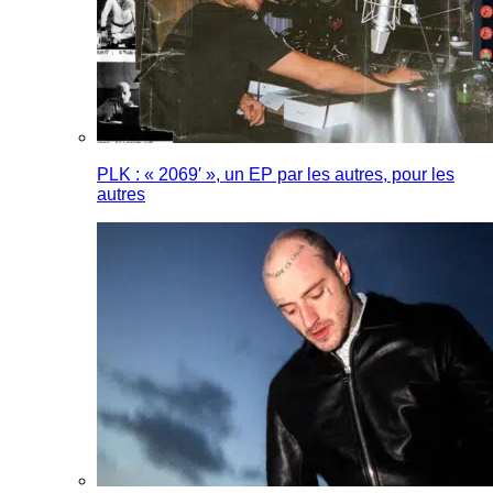
PLK : « 2069′ », un EP par les autres, pour les
autres