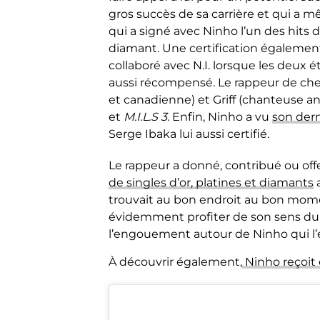
gros succès de sa carrière et qui a 
qui a signé avec Ninho l’un des hits de
diamant. Une certification également
collaboré avec N.I. lorsque les deux é
aussi récompensé. Le rappeur de chez
et canadienne) et Griff (chanteuse an
et
M.I.L.S 3
. Enfin, Ninho a vu
son der
Serge Ibaka lui aussi certifié.
Le rappeur a donné, contribué ou offer
de singles d’or, platines et diamants
a
trouvait au bon endroit au bon mome
évidemment profiter de son sens du 
l’engouement autour de Ninho qui l’
À découvrir également,
Ninho reçoit 