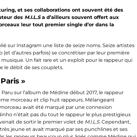
uring, et ses collaborations ont souvent été des
auteur des
M.I.L.S
a d’ailleurs souvent offert aux
orceaux leur tout premier single d’or dans la
ié sur Instagram une liste de seize noms. Seize artistes
 (et d’autres parfois) se concrétiser par leur première
a musique. Un fait rare et un exploit pour le rappeur qui
ue le débit de ses couplets.
Paris »
aru sur l’album de Médine début 2017, le rappeur
 même morceau et clip huit rappeurs. Mélangeant
e morceau avait été marqué par une connexion
inho n’était pas du tout le rappeur le plus prestigieux
i venait de sortir le premier volet de
M.I.L.S
. Cependant,
it très jeune et avait marqué par ses punchlines et ses
nés les rappeurs beaucoup plus âgés comme
Médine qui