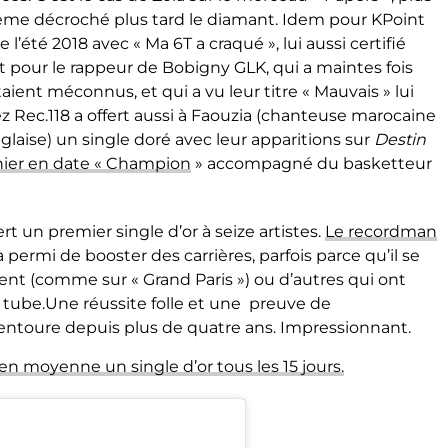
même décroché plus tard le diamant. Idem pour KPoint
 l’été 2018 avec « Ma 6T a craqué », lui aussi certifié
 pour le rappeur de Bobigny GLK, qui a maintes fois
taient méconnus, et qui a vu leur titre « Mauvais » lui
 Rec.118 a offert aussi à Faouzia (chanteuse marocaine
glaise) un single doré avec leur apparitions sur
Destin
nier en date « Champion
» accompagné du basketteur
t un premier single d’or à seize artistes.
Le recordman
 permi de booster des carrières, parfois parce qu’il se
nt (comme sur « Grand Paris ») ou d’autres qui ont
tube.Une réussite folle et une preuve de
entoure depuis plus de quatre ans. Impressionnant.
en moyenne un single d’or tous les 15 jours.