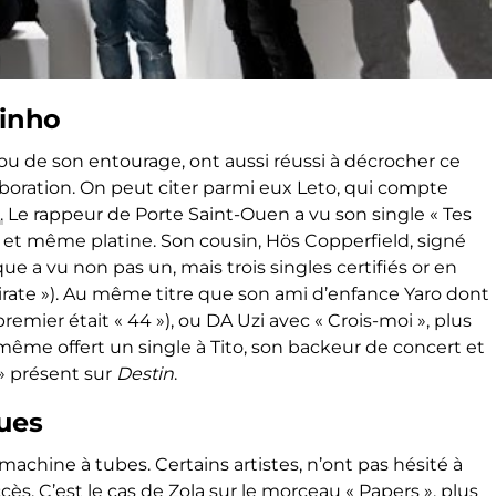
Ninho
e ou de son entourage, ont aussi réussi à décrocher ce
aboration. On peut citer parmi eux Leto, qui compte
.
Le rappeur de Porte Saint-Ouen a vu son single « Tes
r, et même platine. Son cousin, Hös Copperfield, signé
e a vu non pas un, mais trois singles certifiés or en
 Pirate »). Au même titre que son ami d’enfance Yaro dont
premier était « 44 »), ou DA Uzi avec « Crois-moi », plus
 même offert un single à Tito, son backeur de concert et
» présent sur
Destin
.
ques
machine à tubes. Certains artistes, n’ont pas hésité à
cès. C’est le cas de Zola sur le morceau « Papers », plus