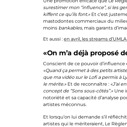
Une promotion efficace que Le Règl
surestimer mon “influence”, si les gen
kiffent ce qu’ils font.»
Et c’est justeme
mastodontes commerciaux du milieu, 
moins
bankables
, mais garants d’imag
Et aussi :
en avril, les streams d’U
«On m’a déjà proposé de
Conscient de ce pouvoir d’influence 
«Quand ça permet à des petits artiste
que ma vidéo sur le Lofi a permis à Lyc
le mérite.»
Et de reconnaître :
«J’ai e
concept de “Sons sous-côtés”.»
Une in
notoriété et sa capacité d’analyse po
artistes méconnus.
Et lorsqu’on lui demande s’il réfléch
artistes qui le mériteraient, Le Règl