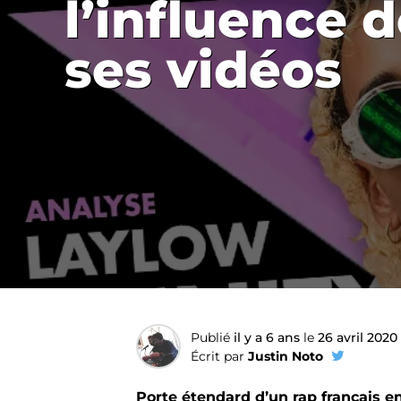
l’influence 
ses vidéos
Publié
il y a 6 ans
le
26 avril 2020
Écrit par
Justin Noto
Porte étendard d’un rap français 