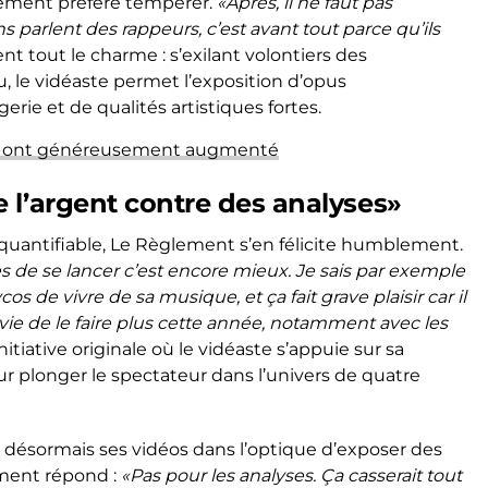
ement préfère tempérer.
«Après, il ne faut pas
s parlent des rappeurs, c’est avant tout parce qu’ils
nt tout le charme : s’exilant volontiers des
le vidéaste permet l’exposition d’opus
erie et de qualités artistiques fortes.
MLA ont généreusement augmenté
 l’argent contre des analyses»
quantifiable, Le Règlement s’en félicite humblement.
s de se lancer c’est encore mieux. Je sais par exemple
os de vivre de sa musique, et ça fait grave plaisir car il
nvie de le faire plus cette année, notamment avec les
itiative originale où le vidéaste s’appuie sur sa
ur plonger le spectateur dans l’univers de quatre
it désormais ses vidéos dans l’optique d’exposer des
ement répond :
«Pas pour les analyses. Ça casserait tout