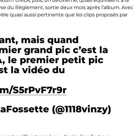
l’album
UMLA, p
uis, un deuxième, quasi équivalent à la
lyse du Règlement, sortie deux mois après l’album. Avec
révèle quasi aussi pertinente que les clips proposés par
ant, mais quand
ier grand pic c’est la
, le premier petit pic
est la vidéo du
om/S5rPvF7r9r
aFossette (@1118vinzy)