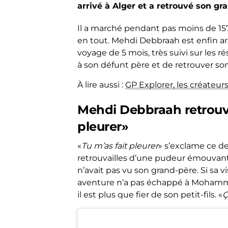
arrivé à Alger et a retrouvé son gr
Il a marché pendant pas moins de 157 j
en tout. Mehdi Debbraah est enfin arri
voyage de 5 mois, très suivi sur les 
à son défunt père et de retrouver so
À lire aussi :
GP Explorer, les créateurs
Mehdi Debbraah retrouve
pleurer»
«
Tu m’as fait pleurer
» s’exclame ce d
retrouvailles d’une pudeur émouvant
n’avait pas vu son grand-père. Si sa v
aventure n’a pas échappé à Mohamm
il est plus que fier de son petit-fils. «
Ç