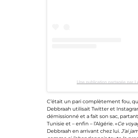
Une publication partagée par L
C’était un pari complètement fou, qui
Debbraah utilisait Twitter et Insta
démissionné et a fait son sac, partant d
Tunisie et – enfin – l’Algérie. «
Ce voyag
Debbraah en arrivant chez lui.
J’ai ja