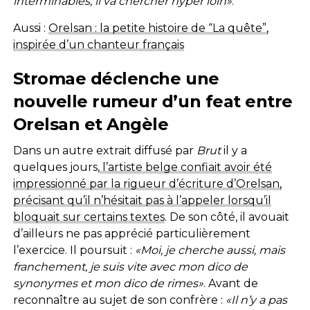
interminables, il va chercher hyper loin»
.
Aussi :
Orelsan : la petite histoire de “La quête”,
inspirée d’un chanteur français
Stromae déclenche une
nouvelle rumeur d’un feat entre
Orelsan et Angèle
Dans un autre extrait diffusé par
Brut
il y a
quelques jours,
l’artiste belge confiait avoir été
impressionné par la rigueur d’écriture d’Orelsan,
précisant qu’il n’hésitait pas à l’appeler lorsqu’il
bloquait sur certains textes
. De son côté, il avouait
d’ailleurs ne pas apprécié particulièrement
l’exercice. Il poursuit :
«Moi, je cherche aussi, mais
franchement, je suis vite avec mon dico de
synonymes et mon dico de rimes»
. Avant de
reconnaître au sujet de son confrère :
«Il n’y a pas