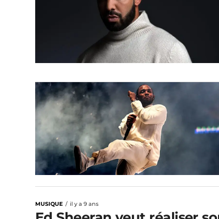
MUSIQUE
il y a 9 ans
Ed Sheeran veut réaliser so