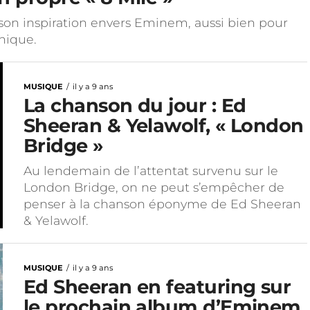
son inspiration envers Eminem, aussi bien pour
hique.
MUSIQUE
il y a 9 ans
La chanson du jour : Ed
Sheeran & Yelawolf, « London
Bridge »
Au lendemain de l’attentat survenu sur le
London Bridge, on ne peut s’empêcher de
penser à la chanson éponyme de Ed Sheeran
& Yelawolf.
MUSIQUE
il y a 9 ans
Ed Sheeran en featuring sur
le prochain album d’Eminem