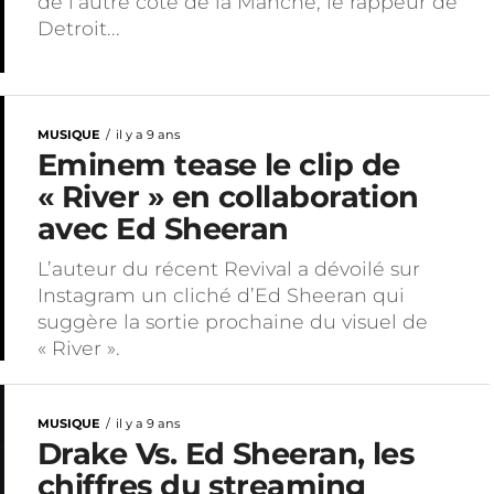
de l’autre côté de la Manche, le rappeur de
Detroit...
MUSIQUE
il y a 9 ans
Eminem tease le clip de
« River » en collaboration
avec Ed Sheeran
L’auteur du récent Revival a dévoilé sur
Instagram un cliché d’Ed Sheeran qui
suggère la sortie prochaine du visuel de
« River ».
MUSIQUE
il y a 9 ans
Drake Vs. Ed Sheeran, les
chiffres du streaming