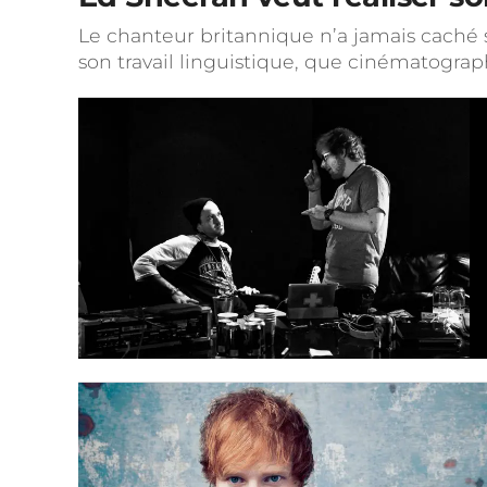
Le chanteur britannique n’a jamais caché 
son travail linguistique, que cinématograp