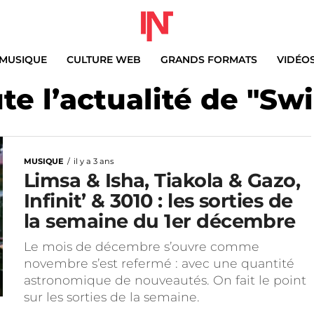
MUSIQUE
CULTURE WEB
GRANDS FORMATS
VIDÉO
te l’actualité de "Sw
MUSIQUE
il y a 3 ans
Limsa & Isha, Tiakola & Gazo,
Infinit’ & 3010 : les sorties de
la semaine du 1er décembre
Le mois de décembre s’ouvre comme
novembre s’est refermé : avec une quantité
astronomique de nouveautés. On fait le point
sur les sorties de la semaine.