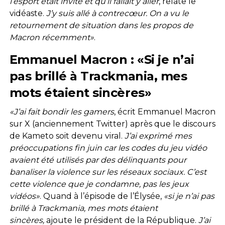
l’esport était invité et qu’il fallait y aller
, relate le
vidéaste.
J’y suis allé à contrecœur. On a vu le
retournement de situation dans les propos de
Macron récemment»
.
Emmanuel Macron : «Si je n’ai
pas brillé à Trackmania, mes
mots étaient sincères»
«J’ai fait bondir les gamers
, écrit Emmanuel Macron
sur X (anciennement Twitter) après que le discours
de Kameto soit devenu viral.
J’ai exprimé mes
préoccupations fin juin car les codes du jeu vidéo
avaient été utilisés par des délinquants pour
banaliser la violence sur les réseaux sociaux. C’est
cette violence que je condamne, pas les jeux
vidéos»
. Quand à l’épisode de l’Élysée,
«si je n’ai pas
brillé à Trackmania, mes mots étaient
sincères,
ajoute le président de la République.
J’ai