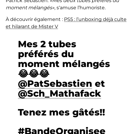
Patrick Sébastien.
«
Mes deux tubes préférés du
moment mélangés»,
s
‘amuse l’humoriste.
À découvrir également :
PS5 : l’unboxing déjà culte
et hilarant de Mister V
Mes 2 tubes
préférés du
moment mélangés
😂😂😂
@PatSebastien
et
@Sch_Mathafack
Tenez mes gâtés!!
#BandeOrganisee