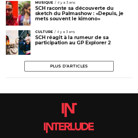
MUSIQUE
il y a 3 ans
SCH raconte sa découverte du
sketch du Palmashow : «Depuis, je
mets souvent le kimono»
CULTURE
il y a 3 ans
SCH réagit à la rumeur de sa
participation au GP Explorer 2
PLUS D’ARTICLES