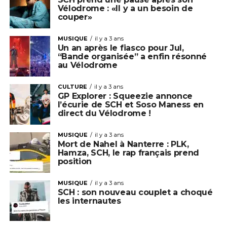
Vélodrome : «Il y a un besoin de
couper»
MUSIQUE
il y a 3 ans
Un an après le fiasco pour Jul,
“Bande organisée” a enfin résonné
au Vélodrome
CULTURE
il y a 3 ans
GP Explorer : Squeezie annonce
l’écurie de SCH et Soso Maness en
direct du Vélodrome !
MUSIQUE
il y a 3 ans
Mort de Nahel à Nanterre : PLK,
Hamza, SCH, le rap français prend
position
MUSIQUE
il y a 3 ans
SCH : son nouveau couplet a choqué
les internautes