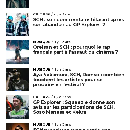
CULTURE
il y a 3 ans
SCH : son commentaire hilarant après
son abandon au GP Explorer 2
MUSIQUE
il y a 3 ans
Orelsan et SCH : pourquoi le rap
français part à l’assaut du cinéma ?
MUSIQUE
il y a 3 ans
Aya Nakamura, SCH, Damso : combien
touchent les artistes pour se
produire en festival ?
CULTURE
il y a 3 ans
GP Explorer : Squeezie donne son
avis sur les participations de SCH,
Soso Maness et Kekra
MUSIQUE
il y a 3 ans
SCH prend une pause après son