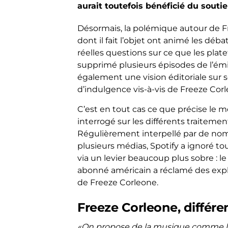
aurait toutefois bénéficié du soutie
Désormais, la polémique autour de Fr
dont il fait l’objet ont animé les dé
réelles questions sur ce que les plat
supprimé plusieurs épisodes de l’ém
également une vision éditoriale sur s
d’indulgence vis-à-vis de Freeze Corl
C’est en tout cas ce que précise le m
interrogé sur les différents traiteme
Régulièrement interpellé par de nom
plusieurs médias, Spotify a ignoré tou
via un levier beaucoup plus sobre : l
abonné américain a réclamé des expli
de Freeze Corleone.
Freeze Corleone, différe
«On propose de la musique comme l’art