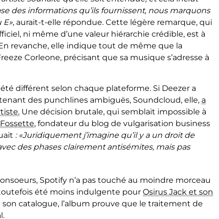
base des informations qu’ils fournissent, nous marquons
u E»,
aurait-t-elle répondue. Cette légère remarque, qui
ciel, ni même d’une valeur hiérarchie crédible, est à
 En revanche, elle indique tout de même que la
Freeze Corleone, précisant que sa musique s’adresse à
 été différent selon chaque plateforme. Si Deezer a
tenant des punchlines ambiguës, Soundcloud, elle,
a
tiste.
Une décision brutale, qui semblait impossible à
Fossette
, fondateur du blog de vulgarisation business
uait
:
«Juridiquement j’imagine qu’il y a un droit de
 avec des phases clairement antisémites, mais pas
 consoeurs, Spotify n’a pas touché au moindre morceau
 toutefois été moins indulgente pour
Osirus Jack et son
 son catalogue, l’album prouve que le traitement de
l.