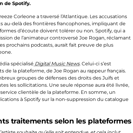
n de Spotify.
eeze Corleone a traversé l’Atlantique. Les accusations
bats au-delà des frontières francophones, impliquant de
eformes d’écoute doivent tolérer ou non. Spotify, qui a
ission de l’animateur controversé Joe Rogan, réclamant
es prochains podcasts, aurait fait preuve de plus
eone.
édia spécialisé
Digital Music News
. Celui-ci s’est
nts de la plateforme, de Joe Rogan au rappeur français.
breux groupes de défenses des droits des Juifs et
tes les sollicitations. Une seule réponse aura été livrée,
e service clientèle de la plateforme. En somme, un
cations à Spotify sur la non-suppression du catalogue
nts traitements selon les plateformes
iste souhaite qu’elle soit entendue, et cela inclut