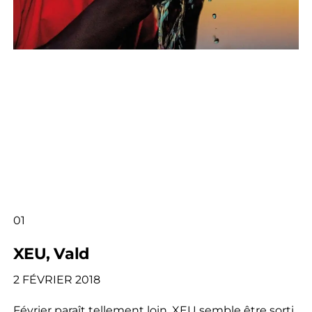
01
XEU, Vald
2 FÉVRIER 2018
Février paraît tellement loin, XEU semble être sorti