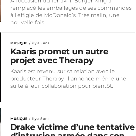
À l’occasion du 1er avril, Burger King a
remplacé les emballages de ses commandes
à l’effigie de McDonald’s. Très malin, une
nouvelle fois.
MUSIQUE
il y a 5 ans
Kaaris promet un autre
projet avec Therapy
Kaaris est revenu sur sa relation avec le
producteur Therapy. Il annonce même une
suite à leur collaboration pour bientôt.
MUSIQUE
il y a 5 ans
Drake victime d’une tentative
d’intrusion armée dans son