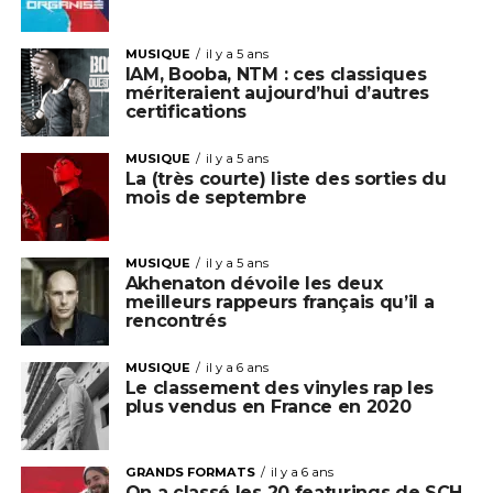
MUSIQUE
il y a 5 ans
IAM, Booba, NTM : ces classiques
mériteraient aujourd’hui d’autres
certifications
MUSIQUE
il y a 5 ans
La (très courte) liste des sorties du
mois de septembre
MUSIQUE
il y a 5 ans
Akhenaton dévoile les deux
meilleurs rappeurs français qu’il a
rencontrés
MUSIQUE
il y a 6 ans
Le classement des vinyles rap les
plus vendus en France en 2020
GRANDS FORMATS
il y a 6 ans
On a classé les 20 featurings de SCH