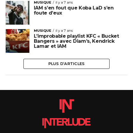
MUSIQUE
il y a 7 ans
IAM s’en fout que Koba LaD s’en
foute d’eux
MUSIQUE
il y a 7 ans
L’improbable playlist KFC « Bucket
Bangers » avec Diam’s, Kendrick
Lamar et IAM
PLUS D’ARTICLES