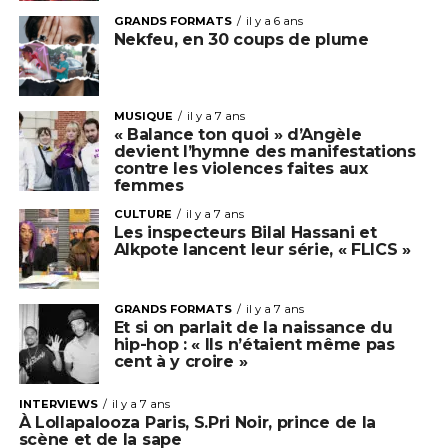
GRANDS FORMATS
il y a 6 ans
Nekfeu, en 30 coups de plume
MUSIQUE
il y a 7 ans
« Balance ton quoi » d’Angèle
devient l’hymne des manifestations
contre les violences faites aux
femmes
CULTURE
il y a 7 ans
Les inspecteurs Bilal Hassani et
Alkpote lancent leur série, « FLICS »
GRANDS FORMATS
il y a 7 ans
Et si on parlait de la naissance du
hip-hop : « Ils n’étaient même pas
cent à y croire »
INTERVIEWS
il y a 7 ans
À Lollapalooza Paris, S.Pri Noir, prince de la
scène et de la sape