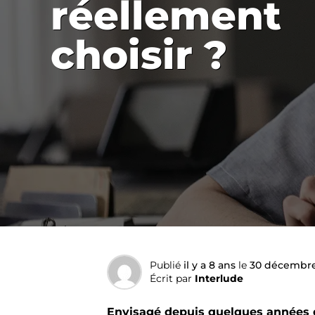
réellement
choisir ?
Publié
il y a 8 ans
le
30 décembre
Écrit par
Interlude
Envisagé depuis quelques années dé