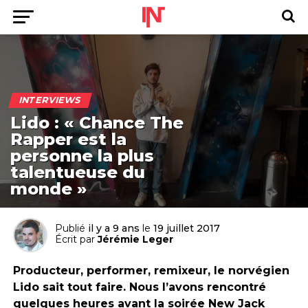
INTERVIEWS
Lido : « Chance The
Rapper est la
personne la plus
talentueuse du
monde »
Publié
il y a 9 ans
le
19 juillet 2017
Écrit par
Jérémie Leger
Producteur, performer, remixeur, le norvégien
Lido sait tout faire. Nous l’avons rencontré
quelques heures avant la soirée New Jack