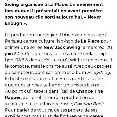
Swing organisée à La Place. Un événement
lors duquel il présentait en avant-première
son nouveau clip sorti aujourd’hui, « Never
Enough ».
Le producteur norvégien
Lido
était de passage à
Paris, au centre culturel hip-hop de
La Place
pour
animer une soirée
New Jack Swing
le mercredi 28
juin 2017. Ce style musical très coloré mêlant hip-
hop, R&B & danse, c’est ce qu’il sait faire de mieux. Il
le compose, mais le chante aussi. Avec deux projets
au compteur, dont son premier album
Everything
,
le beatmaker aux multiples casquettes a su en
quelques années, se forger un univers bien à lui.
Au point qu’il tapera dans l’œil de
Chance The
Rapper
, qui le sollicitera à la production de
sa mixtape mainte fois encensée,
Coloring Book
.
Pour parler de tout ça, de ses projets, de ses
expériences, mais aussi de l’influence de
Kanye