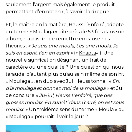
seulement l’argent mais également le produit
permettant d’en obtenir, à savoir : la drogue.
Et, le maître en la matière, Heuss L’Enfoiré, adepte
du terme « Moulaga », cité près de 53 fois dans son
album, n’a pas fini de remettre en cause nos
théories :
« Je suis une moula, t’es une moula. Je
suis en esprit, t’en en esprit »
(«
Khapta
« )
.
Une
nouvelle signification désignant un trait de
caractère ou une qualité ? Une question qui nous
taraude, d’autant plus qu’au sein même de son hit
« Moulaga », en duo avec Jul, Heuss tonne :
« Eh,
d’la moulaga et donnez moi de la moulaga »
et Jul
de conclure
« Ju-Jul, Heuss L’enfoiré, que des
grosses moulax. En survêt’ dans l’carré, on est sous
moulax. »
Un troisième sens du terme « Moula » ou
« Moulaga » pourrait-il voir le jour ?