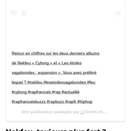
Retour en chiffres sur les deux derniers albums
de Nekfeu « Cyborg » et « Les étoiles
vagabondes : expansion ». Vous avez préféré
lequel ? #nekfeu #lesetoilesvagabondes #feu
#cyborg #rapfrancais #rap #actualité
#rapfrancaisbuzzz #rapbuzz #rapfr #hiphop
Une publication partagée par
/
(@midi.minuit) le
13 Avr